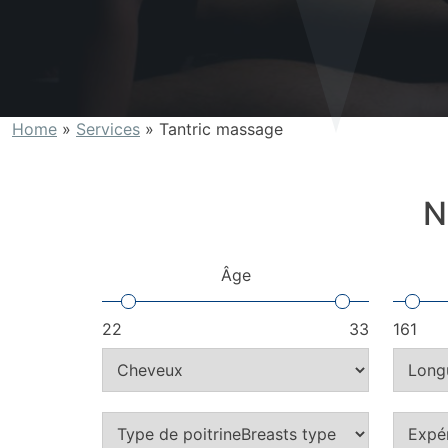
Home
»
Services
»
Tantric massage
N
Âge
22
33
161