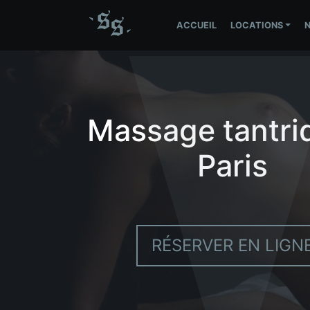
Skip
to
ACCUEIL
LOCATIONS
content
Massage tantri
Paris
RÉSERVER EN LIGN