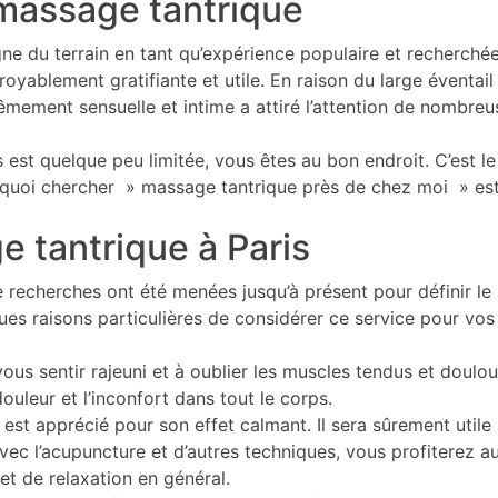
e massage tantrique
gne du terrain en tant qu’expérience populaire et recherch
croyablement gratifiante et utile. En raison du large éventa
êmement sensuelle et intime a attiré l’attention de nombr
 est quelque peu limitée, vous êtes au bon endroit. C’est l
ourquoi chercher » massage tantrique près de chez moi » est
 tantrique à Paris
 recherches ont été menées jusqu’à présent pour définir le 
lques raisons particulières de considérer ce service pour vos
ous sentir rajeuni et à oublier les muscles tendus et doul
douleur et l’inconfort dans tout le corps.
 est apprécié pour son effet calmant. Il sera sûrement uti
vec l’acupuncture et d’autres techniques, vous profiterez
et de relaxation en général.