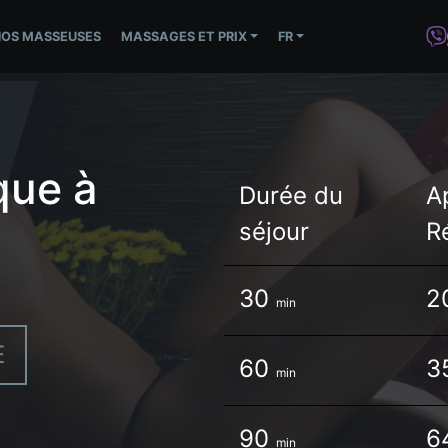
NOS MASSEUSES
MASSAGES ET PRIX
FR
que à
Durée du
A
séjour
R
30
2
min
E
60
3
min
90
6
min