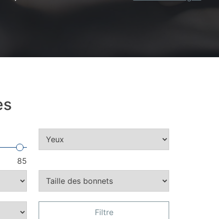
es
85
Filtre