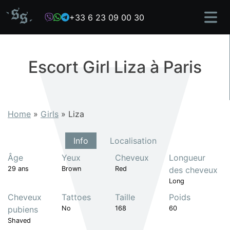
Skip
+33 6 23 09 00 30
to
content
Escort Girl Liza à Paris
Home
»
Girls
»
Liza
Info
Localisation
Âge
Yeux
Cheveux
Longueur
29 ans
Brown
Red
des cheveux
Long
Cheveux
Tattoes
Taille
Poids
pubiens
No
168
60
Shaved