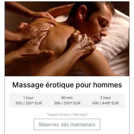
Massage érotique pour hommes
1
hour
90
min
2
hour
300 / 250*
EUR
390 / 350*
EUR
490 / 448*
EUR
*Appel sortant / Réceptif
Réservez dès maintenant