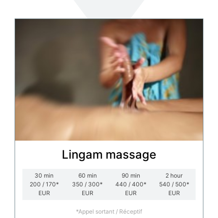
Lingam massage
30
min
60
min
90
min
2
hour
200 / 170*
350 / 300*
440 / 400*
540 / 500*
EUR
EUR
EUR
EUR
*Appel sortant / Réceptif