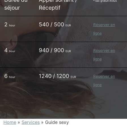
*Taxi gratuit inclus
séjour
Réceptif
2
540 / 500
Réserver en
hour
EUR
ligne
4
940 / 900
Réserver en
hour
EUR
ligne
6
1240 / 1200
Réserver en
hour
EUR
ligne
Home
»
Services
»
Guide sexy