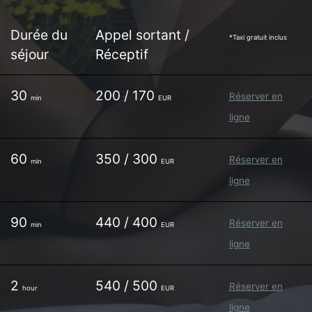
Durée du
Appel sortant /
*Taxi gratuit inclus
séjour
Réceptif
30
200 / 170
Réserver en
min
EUR
ligne
60
350 / 300
Réserver en
min
EUR
ligne
90
440 / 400
Réserver en
min
EUR
ligne
2
540 / 500
Réserver en
hour
EUR
ligne