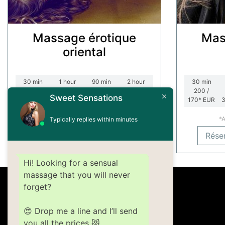
Massage érotique
Mas
oriental
30
min
1
hour
90
min
2
hour
30
min
200 /
350 /
440 /
540 /
200 /
Sweet Sensations
170*
EUR
300*
EUR
400*
EUR
500*
EUR
170*
EUR
*Appel sortant / Réceptif
*A
Typically replies within minutes
Réservez dès maintenant
Rése
Hi! Looking for a sensual
massage that you will never
forget?
Massage érotique à 4 mains
Massage corps à corps
😍 Drop me a line and I’ll send
Massage érotique en couple
you all the prices 😻