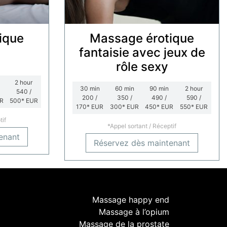
ique
Massage érotique
fantaisie avec jeux de
rôle sexy
2
hour
30
min
60
min
90
min
2
hour
540 /
200 /
350 /
490 /
590 /
R
500*
EUR
170*
EUR
300*
EUR
450*
EUR
550*
EUR
tif
*Appel sortant / Réceptif
enant
Réservez dès maintenant
Massage happy end
Massage à l’opium
Massage de la prostate