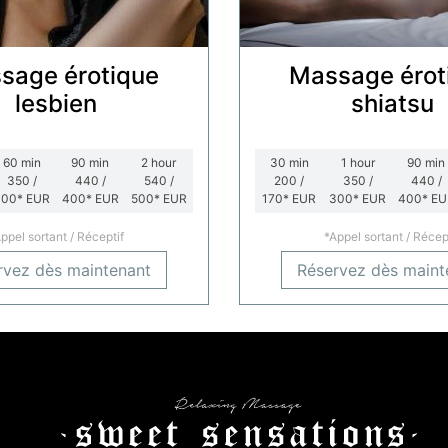
sage érotique
Massage érot
lesbien
shiatsu
60
min
90
min
2
hour
30
min
1
hour
90
min
350 /
440 /
540 /
200 /
350 /
440 /
300*
EUR
400*
EUR
500*
EUR
170*
EUR
300*
EUR
400*
EU
ppel sortant / Réceptif
*Appel sortant / Récep
rvez dès maintenant
Réservez dès maint