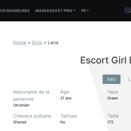
NOS MASSEUSES
MASSAGES ET PRIX
FR
Home
»
Girls
»
Lana
Escort Girl 
Info
L
Nationalité de la
Âge
Yeux
personne
31 ans
Green
Ukrainian
Cheveux pubiens
Tattoes
Taille
Shaved
No
172