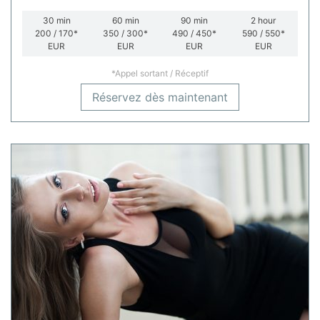
30
min
60
min
90
min
2
hour
200 / 170*
350 / 300*
490 / 450*
590 / 550*
EUR
EUR
EUR
EUR
*Appel sortant / Réceptif
Réservez dès maintenant